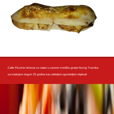
Caffe Pizzeria Venezia se nalazi u samom središtu grada Novog Travnika
sa tradicijom dugom 25 godina kao obiteljski ugostiteljski objekat!