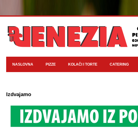
NASLOVNA
PIZZE
KOLAČI I TORTE
CATERING
Izdvajamo